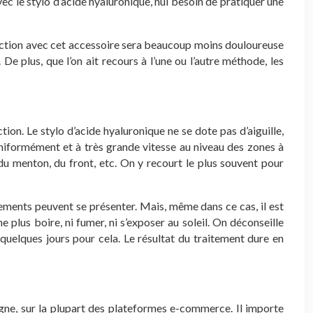
vec le stylo d’acide hyaluronique, nul besoin de pratiquer une
’injection avec cet accessoire sera beaucoup moins douloureuse
De plus, que l’on ait recours à l’une ou l’autre méthode, les
jection. Le stylo d’acide hyaluronique ne se dote pas d’aiguille,
r uniformément et à très grande vitesse au niveau des zones à
 du menton, du front, etc. On y recourt le plus souvent pour
lements peuvent se présenter. Mais, même dans ce cas, il est
plus boire, ni fumer, ni s’exposer au soleil. On déconseille
 quelques jours pour cela. Le résultat du traitement dure en
 ligne, sur la plupart des plateformes e-commerce. Il importe