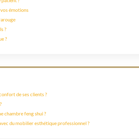
 patient ?
 vos émotions
frarouge
ls ?
ue ?
onfort de ses clients ?
?
ne chambre feng shui ?
vec du mobilier esthétique professionnel ?