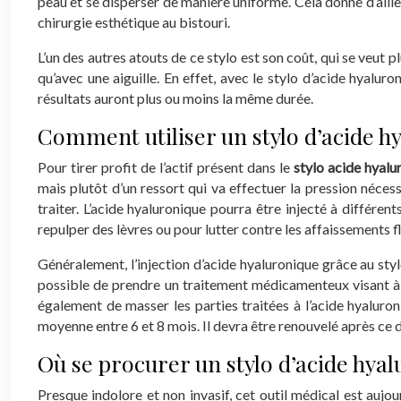
peau et se disperser de manière uniforme. Cela donne d’ailleu
chirurgie esthétique au bistouri.
L’un des autres atouts de ce stylo est son coût, qui se veut 
qu’avec une aiguille. En effet, avec le stylo d’acide hyalur
résultats auront plus ou moins la même durée.
Comment utiliser un stylo d’acide h
Pour tirer profit de l’actif présent dans le
stylo acide hyalu
mais plutôt d’un ressort qui va effectuer la pression nécess
traiter. L’acide hyaluronique pourra être injecté à différe
repulper des lèvres ou pour lutter contre les affaissements f
Généralement, l’injection d’acide hyaluronique grâce au sty
possible de prendre un traitement médicamenteux visant à le
également de masser les parties traitées à l’acide hyaluron
moyenne entre 6 et 8 mois. Il devra être renouvelé après ce d
Où se procurer un stylo d’acide hyal
Presque indolore et non invasif, cet outil médical est aujou