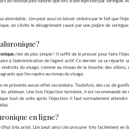
rs un résultat plus naturel que lors d’une injection par seringue. A
plus abordable. L’on peut aussi se laisser séduire par le fait que l
onique, on s’évite le désagrément causé par une piqûre de seringue. 
yaluronique ?
ronique
, rien de plus simple ! Il suffit de le presser pour faire l’in
aire à l’administration de l’agent actif. Ce dernier va se réparti
nts endroits du visage, comme au niveau de la bouche, des sillons,
lagrants que l’on repère au niveau du visage.
lo ne présente aucun effet secondaire. Toutefois, des cas de gonf
s atténuer. Une fois l’injection terminée, il est recommandé de ne 
ique tout de suite après l’injection. Il faut normalement attendre
élai.
uronique en ligne ?
rd’hui très prisé. L’on peut ainsi s’en procurer très facilement en