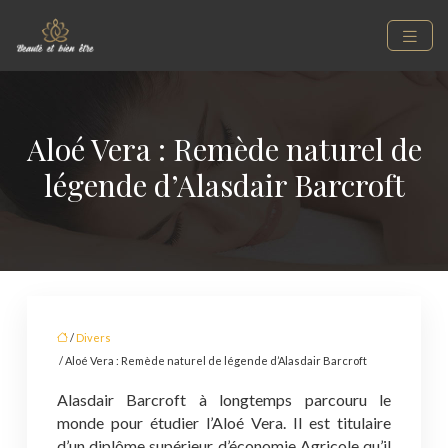
Aloé Vera : Remède naturel de
légende d’Alasdair Barcroft
/
Divers
/ Aloé Vera : Remède naturel de légende d’Alasdair Barcroft
Alasdair Barcroft à longtemps parcouru le
monde pour étudier l’Aloé Vera. Il est titulaire
d’un diplôme supérieur d’économie Agricole qu’il