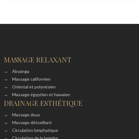
MASSAGE RELAXANT
→
Abyanga
→
Massage californien
→
Oriental et polynésien
→
Massage égyptien et hawaïen
DRAINAGE ESTHÉTIQUE
→
Massage doux
→
Massage détoxifiant
→
Circulation lymphatique
→
Circulation de la lymphe