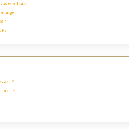
 vos émotions
frarouge
ls ?
ue ?
essort ?
essourcer