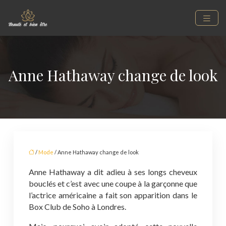
Anne Hathaway change de look
/
Mode
/ Anne Hathaway change de look
Anne Hathaway a dit adieu à ses longs cheveux
bouclés et c’est avec une coupe à la garçonne que
l’actrice américaine a fait son apparition dans le
Box Club de Soho à Londres.