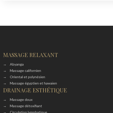
MASSAGE RELAXANT
→
Abyanga
→
Massage californien
→
Oriental et polynésien
→
Massage égyptien et hawaïen
DRAINAGE ESTHÉTIQUE
→
Massage doux
→
Massage détoxifiant
→
Circulation lymphatique