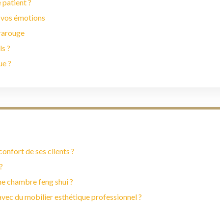
 patient ?
 vos émotions
frarouge
ls ?
ue ?
onfort de ses clients ?
?
ne chambre feng shui ?
vec du mobilier esthétique professionnel ?