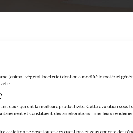
(animal, végétal, bactérie) dont on a modifié le matériel généti
velle.
?
nant ceux qui ont la meilleure productivité.
Cette évolution sous fo
pontanément et constituent des améliorations : meilleurs rendement
re assiette » se pose toutes ces questions et vous apporte des rép