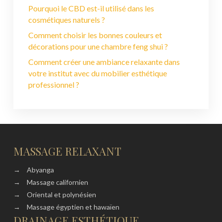
Pourquoi le CBD est-il utilisé dans les
cosmétiques naturels ?
Comment choisir les bonnes couleurs et
décorations pour une chambre feng shui ?
Comment créer une ambiance relaxante dans
votre institut avec du mobilier esthétique
professionnel ?
MASSAGE RELAXANT
→
Abyanga
→
Massage californien
→
Oriental et polynésien
→
Massage égyptien et hawaïen
DRAINAGE ESTHÉTIQUE