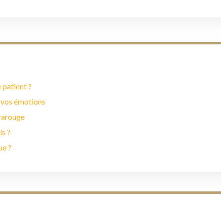
 patient ?
 vos émotions
frarouge
ls ?
ue ?