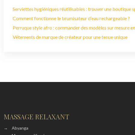
Serviettes hygiéniques réutilisables : trouver une boutique s
Comment fonctionne le brumisateur d’eau rechargeable ?
Perruque style afro : commander des modèles sur mesure en
Vêtements de marque de créateur pour une tenue unique
MASSAGE RELAXANT
→
Abyanga