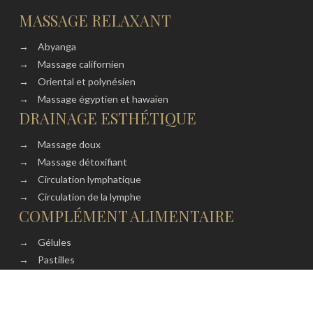
MASSAGE RELAXANT
→
Abyanga
→
Massage californien
→
Oriental et polynésien
→
Massage égyptien et hawaïen
DRAINAGE ESTHÉTIQUE
→
Massage doux
→
Massage détoxifiant
→
Circulation lymphatique
→
Circulation de la lymphe
COMPLÉMENT ALIMENTAIRE
→
Gélules
→
Pastilles
→
Comprimés
→
Vitamines et minéraux
Plan du site