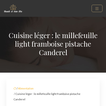
Cuisine léger : le millefeuille
light framboise pistache
Canderel
/
Alimentation
/ Cuisine léger : le millefeuille light framboise pistache
Canderel