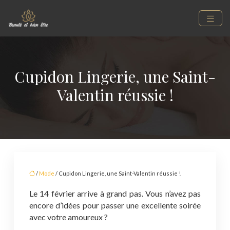
Cupidon Lingerie, une Saint-
Valentin réussie !
/
Mode
/ Cupidon Lingerie, une Saint-Valentin réussie !
Le 14 février arrive à grand pas. Vous n’avez pas
encore d’idées pour passer une excellente soirée
avec votre amoureux ?