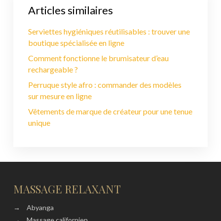
Articles similaires
Serviettes hygiéniques réutilisables : trouver une
boutique spécialisée en ligne
Comment fonctionne le brumisateur d’eau
rechargeable ?
Perruque style afro : commander des modèles
sur mesure en ligne
Vêtements de marque de créateur pour une tenue
unique
MASSAGE RELAXANT
→
Abyanga
→
Massage californien