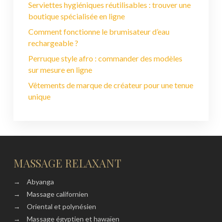
Serviettes hygiéniques réutilisables : trouver une
boutique spécialisée en ligne
Comment fonctionne le brumisateur d’eau
rechargeable ?
Perruque style afro : commander des modèles
sur mesure en ligne
Vêtements de marque de créateur pour une tenue
unique
MASSAGE RELAXANT
→
Abyanga
→
Massage californien
→
Oriental et polynésien
→
Massage égyptien et hawaïen