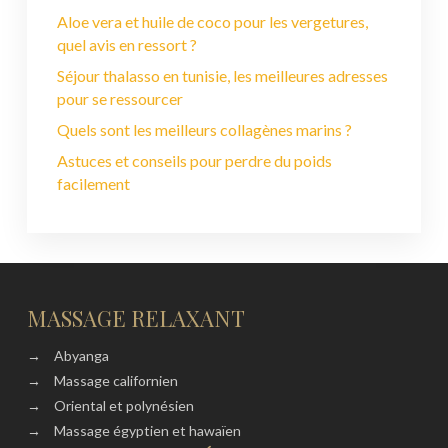
Aloe vera et huile de coco pour les vergetures,
quel avis en ressort ?
Séjour thalasso en tunisie, les meilleures adresses
pour se ressourcer
Quels sont les meilleurs collagènes marins ?
Astuces et conseils pour perdre du poids
facilement
MASSAGE RELAXANT
→
Abyanga
→
Massage californien
→
Oriental et polynésien
→
Massage égyptien et hawaïen