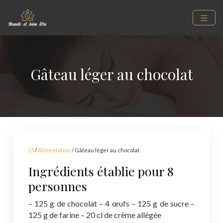
Gâteau léger au chocolat
/
Alimentation
/ Gâteau léger au chocolat
Ingrédients établie pour 8
personnes
– 125 g de chocolat
– 4 œufs
– 125 g de sucre
–
125 g de farine
– 20 cl de crème allégée