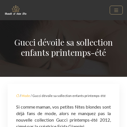
Gucci dévoile sa sollection
enfants printemps-été
/
Mode
/ Gucci dévoile sa sollection enfants printemps-été
Si comme maman, vos petites fêtes blondes sont
déjà fans de mode, alors ne manquez pas la
nouvelle collection Gucci printemps-été 2012,
signé par la créatrice Frida Giannini.