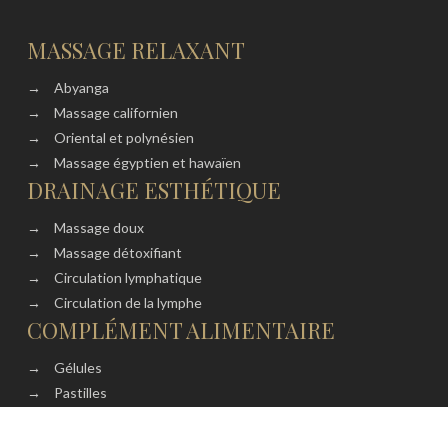
MASSAGE RELAXANT
→
Abyanga
→
Massage californien
→
Oriental et polynésien
→
Massage égyptien et hawaïen
DRAINAGE ESTHÉTIQUE
→
Massage doux
→
Massage détoxifiant
→
Circulation lymphatique
→
Circulation de la lymphe
COMPLÉMENT ALIMENTAIRE
→
Gélules
→
Pastilles
→
Comprimés
→
Vitamines et minéraux