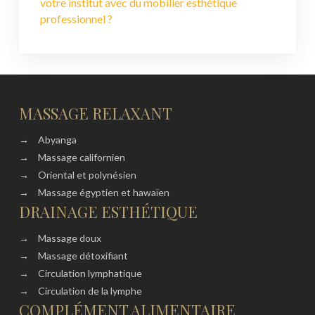
votre institut avec du mobilier esthétique
professionnel ?
MASSAGE RELAXANT
→
Abyanga
→
Massage californien
→
Oriental et polynésien
→
Massage égyptien et hawaïen
DRAINAGE ESTHÉTIQUE
→
Massage doux
→
Massage détoxifiant
→
Circulation lymphatique
→
Circulation de la lymphe
COMPLÉMENT ALIMENTAIRE