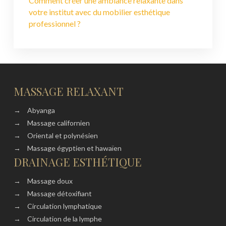
Comment créer une ambiance relaxante dans
votre institut avec du mobilier esthétique
professionnel ?
MASSAGE RELAXANT
→
Abyanga
→
Massage californien
→
Oriental et polynésien
→
Massage égyptien et hawaïen
DRAINAGE ESTHÉTIQUE
→
Massage doux
→
Massage détoxifiant
→
Circulation lymphatique
→
Circulation de la lymphe