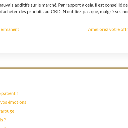
uvais additifs sur le marché. Par rapport à cela, il est conseillé d
nt d’acheter des produits au CBD. N’oubliez pas que, malgré ses n
-permanent
Améliorez votre offr
 patient ?
 vos émotions
frarouge
ls ?