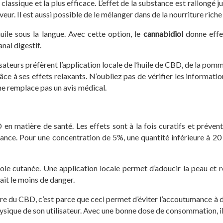
lassique et la plus efficace. L’effet de la substance est rallongé j
ur. Il est aussi possible de le mélanger dans de la nourriture riche
uile sous la langue. Avec cette option, le
cannabidiol
donne effet
nal digestif.
ateurs préfèrent l’application locale de l’huile de CBD, de la pomm
e à ses effets relaxants. N’oubliez pas de vérifier les informations
 ne remplace pas un avis médical.
n matière de santé. Les effets sont à la fois curatifs et préven
ance. Pour une concentration de 5%, une quantité inférieure à 20
oie cutanée. Une application locale permet d’adoucir la peau et re
it le moins de danger.
re du CBD, c’est parce que ceci permet d’éviter l’accoutumance à d’a
 physique de son utilisateur. Avec une bonne dose de consommation, 