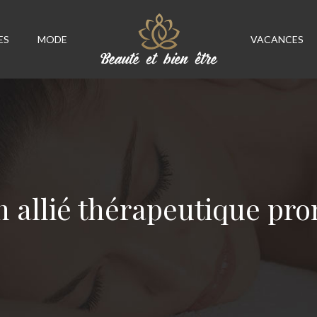
ES
MODE
VACANCES
n allié thérapeutique pr