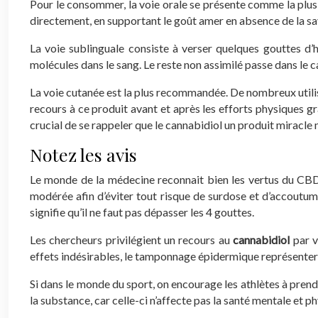
Pour le consommer, la voie orale se présente comme la plus c
directement, en supportant le goût amer en absence de la save
La voie sublinguale consiste à verser quelques gouttes d’h
molécules dans le sang. Le reste non assimilé passe dans le ca
La voie cutanée est la plus recommandée. De nombreux utilis
recours à ce produit avant et après les efforts physiques grâc
crucial de se rappeler que le cannabidiol un produit miracle
Notez les avis
Le monde de la médecine reconnait bien les vertus du CBD e
modérée afin d’éviter tout risque de surdose et d’accoutum
signifie qu’il ne faut pas dépasser les 4 gouttes.
Les chercheurs privilégient un recours au
cannabidiol
par v
effets indésirables, le tamponnage épidermique représentera
Si dans le monde du sport, on encourage les athlètes à prend
la substance, car celle-ci n’affecte pas la santé mentale et