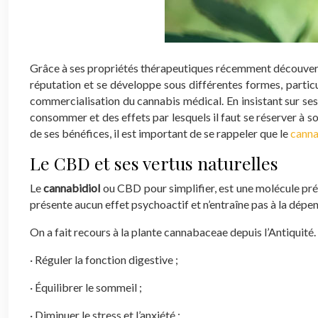
Grâce à ses propriétés thérapeutiques récemment découverte
réputation et se développe sous différentes formes, particul
commercialisation du cannabis médical. En insistant sur ses v
consommer et des effets par lesquels il faut se réserver à s
de ses bénéfices, il est important de se rappeler que le
canna
Le CBD et ses vertus naturelles
Le
cannabidiol
ou CBD pour simplifier, est une molécule pré
présente aucun effet psychoactif et n’entraîne pas à la dépe
On a fait recours à la plante cannabaceae depuis l’Antiquité.
· Réguler la fonction digestive ;
· Équilibrer le sommeil ;
· Diminuer le stress et l’anxiété ;