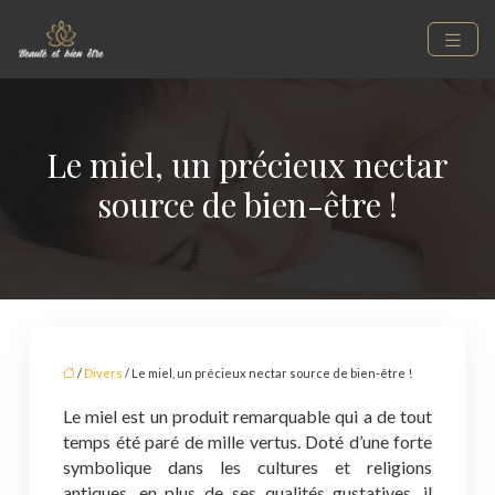
Le miel, un précieux nectar
source de bien-être !
/
Divers
/ Le miel, un précieux nectar source de bien-être !
Le miel est un produit remarquable qui a de tout
temps été paré de mille vertus. Doté d’une forte
symbolique dans les cultures et religions
antiques, en plus de ses qualités gustatives, il