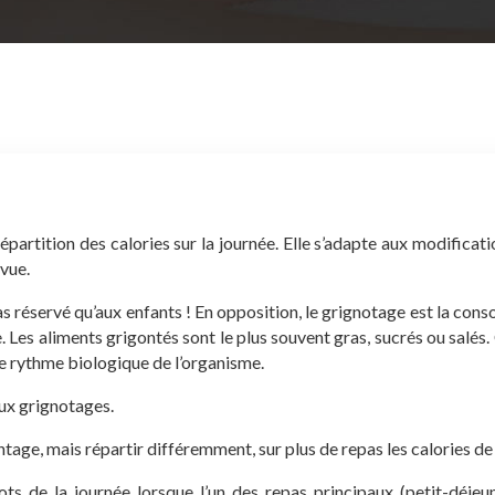
e répartition des calories sur la journée. Elle s’adapte aux modifi
évue.
as réservé qu’aux enfants !
En opposition, le grignotage est la con
e. Les aliments grigontés sont le plus souvent gras, sucrés ou salés
 le rythme biologique de l’organisme.
aux grignotages.
tage, mais répartir différemment, sur plus de repas les calories de 
de la journée lorsque l’un des repas principaux (petit-déjeuner