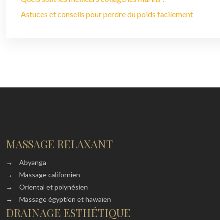
Astuces et conseils pour perdre du poids facilement
MASSAGE RELAXANT
→
Abyanga
→
Massage californien
→
Oriental et polynésien
→
Massage égyptien et hawaïen
DRAINAGE ESTHÉTIQUE