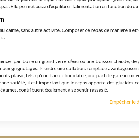
epas. Elle permet aussi d’équilibrer l’alimentation en fonction du o
on
au calme, sans autre activité.
Composer ce repas de manière à être
is.
mencer par boire un grand verre d’eau ou une boisson chaude, de 
er aux grignotages.
Prendre une collation: remplace avantageusement
ents plaisir, tels qu’une barre chocolatée, une part de gâteau, un
bonne satiété, il est important que le repas apporte des glucides 
s légumes, contribuent également à se sentir rassasié.
Empêcher le d