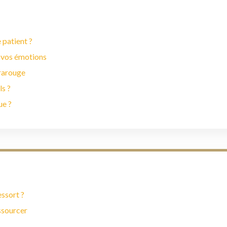
 patient ?
 vos émotions
frarouge
ls ?
ue ?
essort ?
essourcer