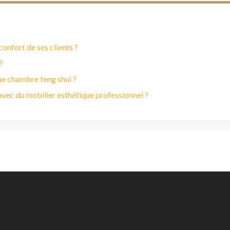
onfort de ses clients ?
?
ne chambre feng shui ?
vec du mobilier esthétique professionnel ?