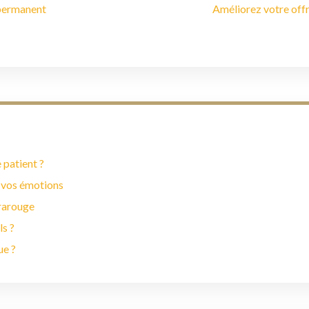
-permanent
Améliorez votre offr
 patient ?
 vos émotions
frarouge
ls ?
ue ?