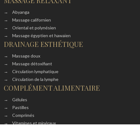
MASSAGE RELAXANT
→
Abyanga
→
Massage californien
→
Oriental et polynésien
→
Massage égyptien et hawaïen
DRAINAGE ESTHÉTIQUE
→
Massage doux
→
Massage détoxifiant
→
Circulation lymphatique
→
Circulation de la lymphe
COMPLÉMENT ALIMENTAIRE
→
Gélules
→
Pastilles
→
Comprimés
→
Vitamines et minéraux