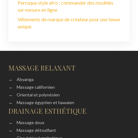
Perruque style afro : commander des modèles
sur mesure en ligne
Vêtements de marque de créateur pour une tenue
unique
MASSAGE RELAXANT
→
Abyanga
→
Massage californien
→
Oriental et polynésien
→
Massage égyptien et hawaïen
DRAINAGE ESTHÉTIQUE
→
Massage doux
→
Massage détoxifiant
→
Circulation lymphatique