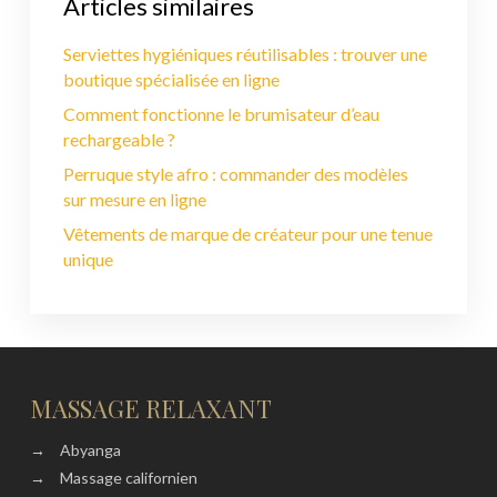
Articles similaires
Serviettes hygiéniques réutilisables : trouver une
boutique spécialisée en ligne
Comment fonctionne le brumisateur d’eau
rechargeable ?
Perruque style afro : commander des modèles
sur mesure en ligne
Vêtements de marque de créateur pour une tenue
unique
MASSAGE RELAXANT
→
Abyanga
→
Massage californien