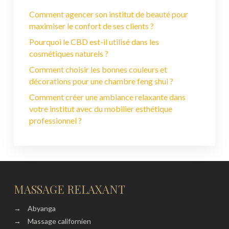
Comment agencer son institut de beauté pour
maximiser le confort de ses clients ?
Pourquoi le CBD est-il utilisé dans les
cosmétiques naturels ?
Comment choisir les bonnes couleurs et
décorations pour une chambre feng shui ?
Comment créer une ambiance relaxante dans
votre institut avec du mobilier esthétique
professionnel ?
MASSAGE RELAXANT
→
Abyanga
→
Massage californien