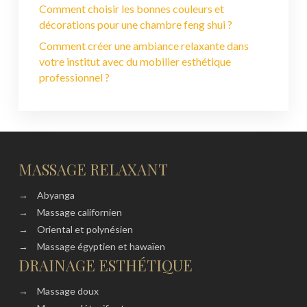
Comment choisir les bonnes couleurs et
décorations pour une chambre feng shui ?
Comment créer une ambiance relaxante dans
votre institut avec du mobilier esthétique
professionnel ?
MASSAGE RELAXANT
→
Abyanga
→
Massage californien
→
Oriental et polynésien
→
Massage égyptien et hawaïen
DRAINAGE ESTHÉTIQUE
→
Massage doux