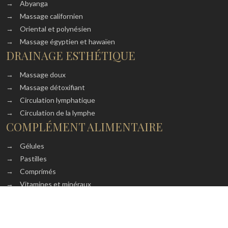
→
Abyanga
→
Massage californien
→
Oriental et polynésien
→
Massage égyptien et hawaïen
DRAINAGE ESTHÉTIQUE
→
Massage doux
→
Massage détoxifiant
→
Circulation lymphatique
→
Circulation de la lymphe
COMPLÉMENT ALIMENTAIRE
→
Gélules
→
Pastilles
→
Comprimés
→
Vitamines et minéraux