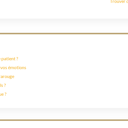
Trouver 
 patient ?
 vos émotions
frarouge
ls ?
ue ?