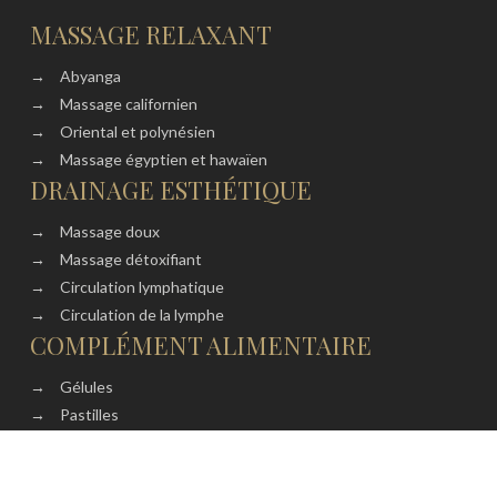
MASSAGE RELAXANT
→
Abyanga
→
Massage californien
→
Oriental et polynésien
→
Massage égyptien et hawaïen
DRAINAGE ESTHÉTIQUE
→
Massage doux
→
Massage détoxifiant
→
Circulation lymphatique
→
Circulation de la lymphe
COMPLÉMENT ALIMENTAIRE
→
Gélules
→
Pastilles
→
Comprimés
→
Vitamines et minéraux
Plan du site