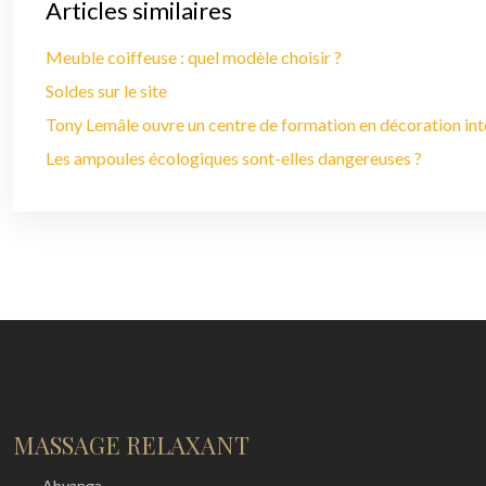
Articles similaires
Meuble coiffeuse : quel modèle choisir ?
Soldes sur le site
Tony Lemâle ouvre un centre de formation en décoration int
Les ampoules écologiques sont-elles dangereuses ?
MASSAGE RELAXANT
→
Abyanga