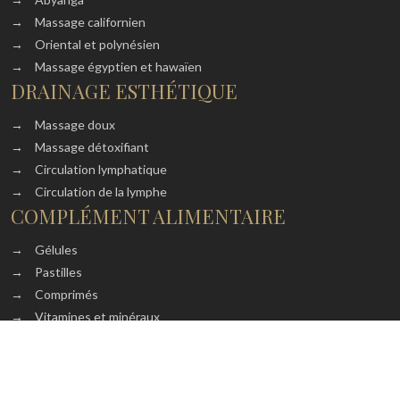
→
Massage californien
→
Oriental et polynésien
→
Massage égyptien et hawaïen
DRAINAGE ESTHÉTIQUE
→
Massage doux
→
Massage détoxifiant
→
Circulation lymphatique
→
Circulation de la lymphe
COMPLÉMENT ALIMENTAIRE
→
Gélules
→
Pastilles
→
Comprimés
→
Vitamines et minéraux