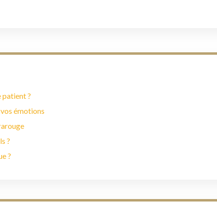
 patient ?
 vos émotions
frarouge
ls ?
ue ?