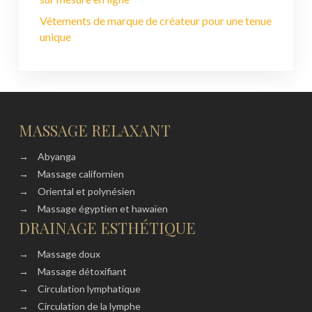
Vêtements de marque de créateur pour une tenue
unique
MASSAGE RELAXANT
→
Abyanga
→
Massage californien
→
Oriental et polynésien
→
Massage égyptien et hawaïen
DRAINAGE ESTHÉTIQUE
→
Massage doux
→
Massage détoxifiant
→
Circulation lymphatique
→
Circulation de la lymphe