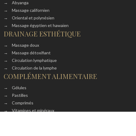
→
Abyanga
→
Massage californien
→
Oriental et polynésien
→
Massage égyptien et hawaïen
DRAINAGE ESTHÉTIQUE
→
Massage doux
→
Massage détoxifiant
→
Circulation lymphatique
→
Circulation de la lymphe
COMPLÉMENT ALIMENTAIRE
→
Gélules
→
Pastilles
→
Comprimés
→
Vitamines et minéraux