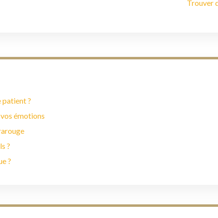
Trouver 
 patient ?
 vos émotions
frarouge
ls ?
ue ?