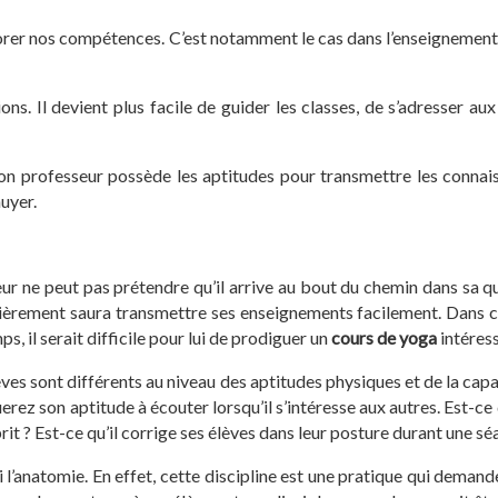
iorer nos compétences. C’est notamment le cas dans l’enseignement. 
ons. Il devient plus facile de guider les classes, de s’adresser au
n professeur possède les aptitudes pour transmettre les connaiss
nuyer.
seur ne peut pas prétendre qu’il arrive au bout du chemin dans sa
ièrement saura transmettre ses enseignements facilement. Dans cet
s, il serait difficile pour lui de prodiguer un
cours de yoga
intéress
élèves sont différents au niveau des aptitudes physiques et de la ca
ez son aptitude à écouter lorsqu’il s’intéresse aux autres. Est-ce q
sprit ? Est-ce qu’il corrige ses élèves dans leur posture durant une
 l’anatomie. En effet, cette discipline est une pratique qui demande