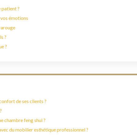
 patient ?
 vos émotions
frarouge
ls ?
ue ?
onfort de ses clients ?
?
ne chambre feng shui ?
vec du mobilier esthétique professionnel ?