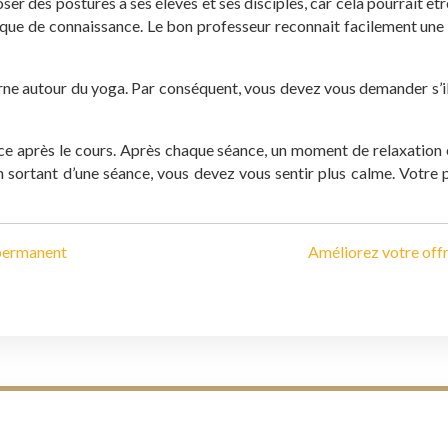
er des postures à ses élèves et ses disciples, car cela pourrait êt
e de connaissance. Le bon professeur reconnait facilement une 
ne autour du yoga. Par conséquent, vous devez vous demander s’il c
ce après le cours. Après chaque séance, un moment de relaxation 
En sortant d’une séance, vous devez vous sentir plus calme. Votre
-permanent
Améliorez votre offr