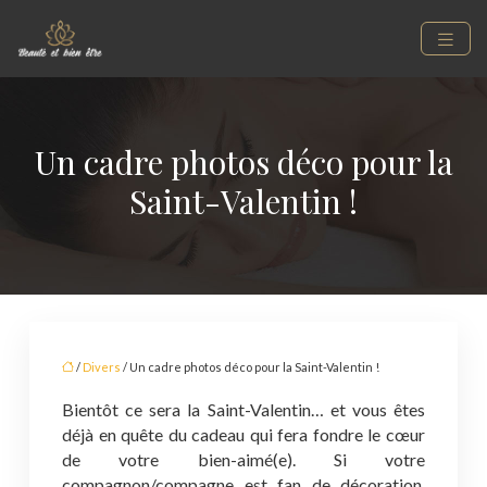
Un cadre photos déco pour la
Saint-Valentin !
/
Divers
/ Un cadre photos déco pour la Saint-Valentin !
Bientôt ce sera la Saint-Valentin… et vous êtes
déjà en quête du cadeau qui fera fondre le cœur
de votre bien-aimé(e). Si votre
compagnon/compagne est fan de décoration,