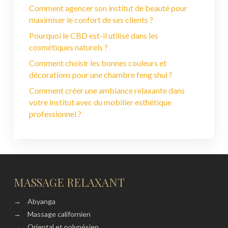
Comment agencer son institut de beauté pour
maximiser le confort de ses clients ?
Pourquoi le CBD est-il utilisé dans les
cosmétiques naturels ?
Comment choisir les bonnes couleurs et
décorations pour une chambre feng shui ?
Comment créer une ambiance relaxante dans
votre institut avec du mobilier esthétique
professionnel ?
MASSAGE RELAXANT
→
Abyanga
→
Massage californien
→
Oriental et polynésien