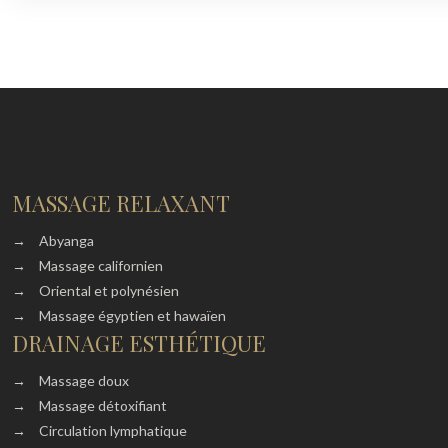
MASSAGE RELAXANT
→
Abyanga
→
Massage californien
→
Oriental et polynésien
→
Massage égyptien et hawaïen
DRAINAGE ESTHÉTIQUE
→
Massage doux
→
Massage détoxifiant
→
Circulation lymphatique