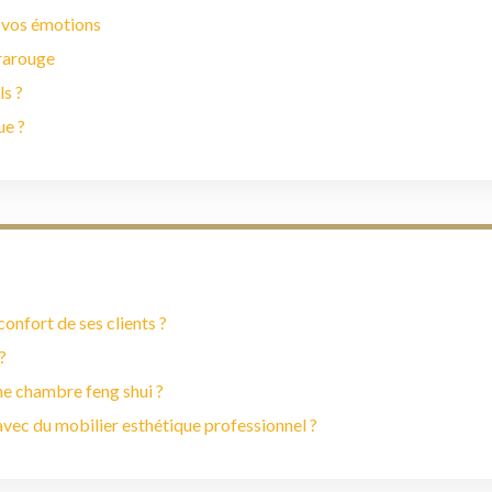
 vos émotions
frarouge
ls ?
ue ?
onfort de ses clients ?
?
ne chambre feng shui ?
vec du mobilier esthétique professionnel ?