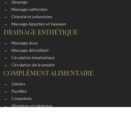
→
Abyanga
→
Massage californien
→
Oriental et polynésien
→
Massage égyptien et hawaïen
DRAINAGE ESTHÉTIQUE
→
Massage doux
→
Massage détoxifiant
→
Circulation lymphatique
→
Circulation de la lymphe
COMPLÉMENT ALIMENTAIRE
→
Gélules
→
Pastilles
→
Comprimés
→
Vitamines et minéraux