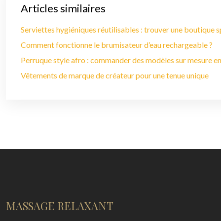
Articles similaires
Serviettes hygiéniques réutilisables : trouver une boutique s
Comment fonctionne le brumisateur d’eau rechargeable ?
Perruque style afro : commander des modèles sur mesure en
Vêtements de marque de créateur pour une tenue unique
MASSAGE RELAXANT