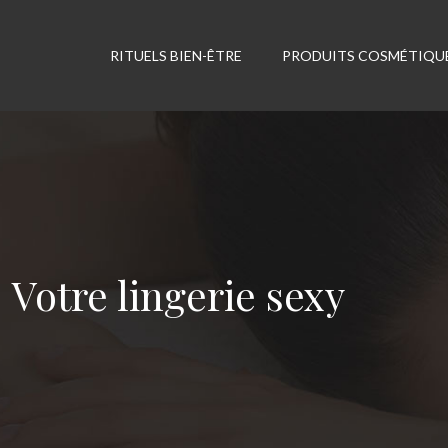
RITUELS BIEN-ÊTRE
PRODUITS COSMÉTIQU
Votre lingerie sexy