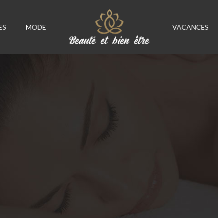
ES
MODE
VACANCES