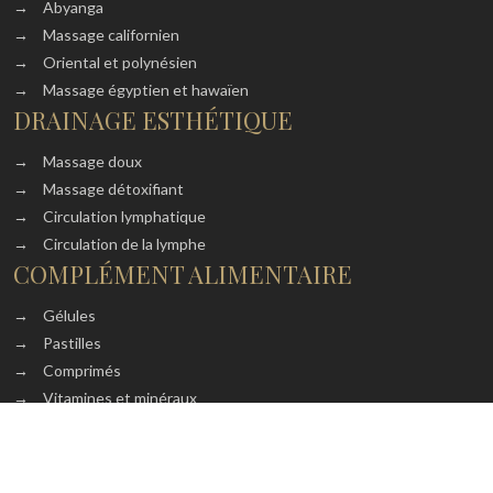
→
Abyanga
→
Massage californien
→
Oriental et polynésien
→
Massage égyptien et hawaïen
DRAINAGE ESTHÉTIQUE
→
Massage doux
→
Massage détoxifiant
→
Circulation lymphatique
→
Circulation de la lymphe
COMPLÉMENT ALIMENTAIRE
→
Gélules
→
Pastilles
→
Comprimés
→
Vitamines et minéraux