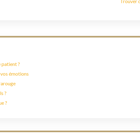
Trouver 
 patient ?
 vos émotions
frarouge
ls ?
ue ?