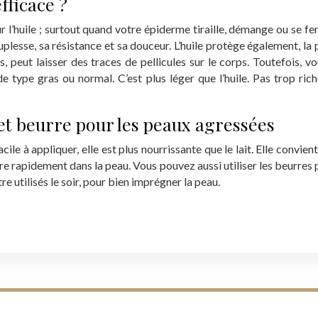
fficace ?
 l’huile ; surtout quand votre épiderme tiraille, démange ou se fend
plesse, sa résistance et sa douceur. L’huile protège également, la p
s, peut laisser des traces de pellicules sur le corps. Toutefois, v
de type gras ou normal. C’est plus léger que l’huile. Pas trop ric
et beurre pour les peaux agressées
acile à appliquer, elle est plus nourrissante que le lait. Elle conv
ntre rapidement dans la peau. Vous pouvez aussi utiliser les beurres p
tre utilisés le soir, pour bien imprégner la peau.