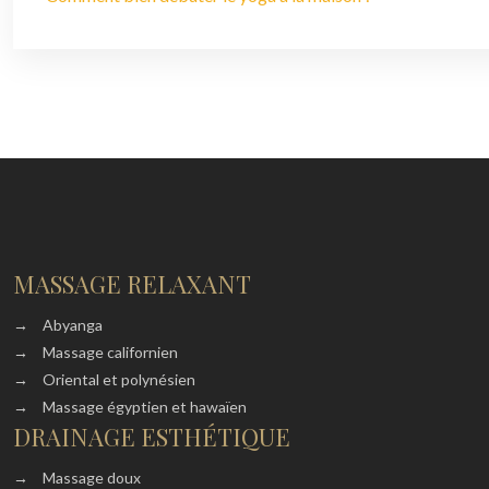
MASSAGE RELAXANT
→
Abyanga
→
Massage californien
→
Oriental et polynésien
→
Massage égyptien et hawaïen
DRAINAGE ESTHÉTIQUE
→
Massage doux