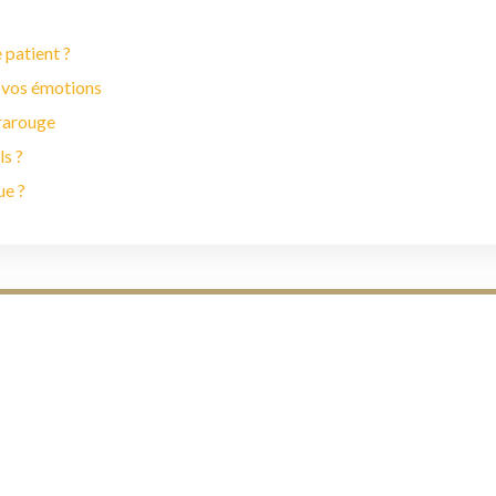
 patient ?
 vos émotions
frarouge
ls ?
ue ?