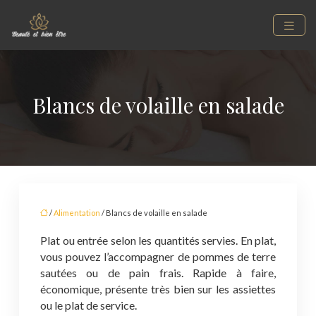
Blancs de volaille en salade
/
Alimentation
/ Blancs de volaille en salade
Plat ou entrée selon les quantités servies. En plat,
vous pouvez l’accompagner de pommes de terre
sautées ou de pain frais. Rapide à faire,
économique, présente très bien sur les assiettes
ou le plat de service.