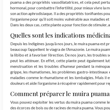
puama a des propriétés vasodilatatrices, et cela peut pert
hormonal, pour combattre l’infertilité, pour mieux vivre la 
son action aphrodisiaque. Il a des propriétés tonifiantes po
l’organisme pour qu’il soit moins vulnérable aux maladies et
Dans les deux cas, cette plante a pour fonction de stimuler, 
Quelles sont les indications médici
Depuis les Indigènes jusqu’à nos jours, le muira puama est pr
beaucoup l’appellent le viagra de l’Amazonie. Le muira puama
la libibo et à favoriser l’érection. De nos jours, les trouble
peut les atténuer. En effet, cette plante peut également lut
menstruation et les troubles d’humeur pendant la ménopau
grippe, les rhumatismes, les problèmes gastro-intestinaux 
maladies comme le rhumatisme et les lombalgies. Mais il est
douleurs et aide l’organisme à récupérer rapidement pour rep
Comment préparer le muira puama
Vous pouvez exploiter les vertus du muira puama comme le fa
des écorces de bois ou de racines de muira puama. Vous pouv