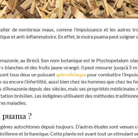
raiter de nombreux maux, comme l’impuissance et les autres tro
iseptique et anti-inflammatoire. En effet, le muira puama peut soign
azonie, au Brésil. Son nom botanique est le Ptychopetalum olacoid
urs blanches et des fruits jaune-orangé. Il peut mesurer jusqu’à 5 
s sont tous deux un puissant
aphrodisiaque
pour combattre l’impuiss
ou encore l’infertilité, aussi bien chez les hommes que chez les fe
iens d’Amazonie depuis des siècles, mais ses propriétés médicinale
tion brésilien. Les indigènes utilisaient des méthodes traditionnel
res maladies.
a puama ?
igènes autochtones depuis toujours. D’autres études sont venues c
ienne et britannique. Cette plante est avant tout un stimulant sexu