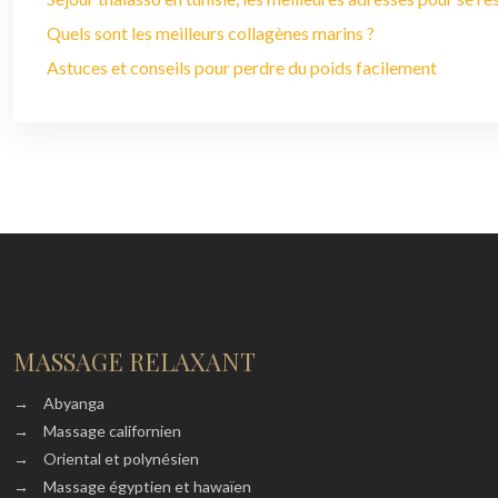
Quels sont les meilleurs collagènes marins ?
Astuces et conseils pour perdre du poids facilement
MASSAGE RELAXANT
→
Abyanga
→
Massage californien
→
Oriental et polynésien
→
Massage égyptien et hawaïen