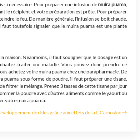
s si nécessaire. Pour préparer une infusion de
muira puama
,
nt le récipient et votre préparation est prête. Pour préparer
ndre le feu. De manière générale, l’infusion se boit chaude.
 Il faut toutefois signaler que le muira puama est une plante
la maison. Néanmoins, il faut souligner que le dosage est un
ouhaitez traiter une maladie. Vous pouvez donc prendre ce
 si vous achetez votre muira puama chez une parapharmacie. De
ra puama sous forme de poudre, il faut préparer une tisane.
e filtrer le mélange. Prenez 3 tasses de cette tisane par jour
onsommer la poudre avec d’autres aliments comme le yaourt ou
ter votre muira puama.
éveloppement de rides grâce aux effets de la L-Carnosine