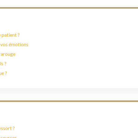
 patient ?
 vos émotions
frarouge
ls ?
ue ?
essort ?
essourcer