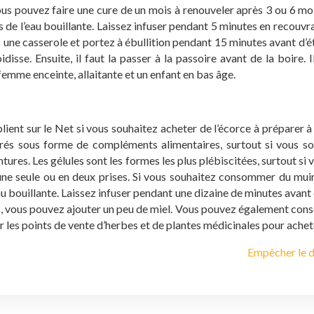
ous pouvez faire une cure de un mois à renouveler après 3 ou 6 moi
de l’eau bouillante. Laissez infuser pendant 5 minutes en recouvra
ne casserole et portez à ébullition pendant 15 minutes avant d’étei
idisse. Ensuite, il faut la passer à la passoire avant de la boire.
 femme enceinte, allaitante et un enfant en bas âge.
ient sur le Net si vous souhaitez acheter de l’écorce à préparer à 
turés sous forme de compléments alimentaires, surtout si vous s
ntures. Les gélules sont les formes les plus plébiscitées, surtout
n une seule ou en deux prises. Si vous souhaitez consommer du mui
u bouillante. Laissez infuser pendant une dizaine de minutes avant d
it pas, vous pouvez ajouter un peu de miel. Vous pouvez également c
ur les points de vente d’herbes et de plantes médicinales pour ache
Empêcher le d