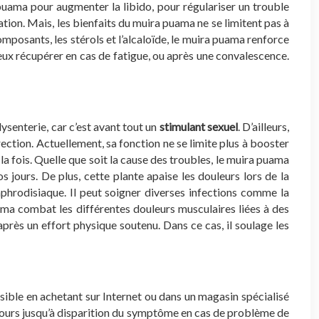
uama pour augmenter la libido, pour régulariser un trouble
tion. Mais, les bienfaits du muira puama ne se limitent pas à
mposants, les stérols et l’alcaloïde, le muira puama renforce
ieux récupérer en cas de fatigue, ou après une convalescence.
ysenterie, car c’est avant tout un
stimulant sexuel
. D’ailleurs,
ection. Actuellement, sa fonction ne se limite plus à booster
 la fois. Quelle que soit la cause des troubles, le muira puama
s jours. De plus, cette plante apaise les douleurs lors de la
hrodisiaque. Il peut soigner diverses infections comme la
ama combat les différentes douleurs musculaires liées à des
près un effort physique soutenu. Dans ce cas, il soulage les
sible en achetant sur Internet ou dans un magasin spécialisé
 jours jusqu’à disparition du symptôme en cas de problème de