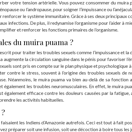
urber votre tension artérielle. Vous pouvez consommer du muira p
ménopause ou l’andropause, pour soigner l’impuissance ou l’anéjacula
ur renforcer le système immunitaire. Grâce à ses deux principaux co
 aux infections. De plus, il redynamise l’organisme pour l’aider à m
amplifier et renforcer les fonctions primaires de l’organisme.
nales du muira puama ?
escrit pour traiter les troubles sexuels comme l’impuissance et la d
 augmente la circulation sanguine dans le pénis pour favoriser l’ér
s sexuels sont pris en compte sur le plan physique et psychologique à
ter contre le stress, souvent à l’origine des troubles sexuels de no
se. Néanmoins, le muira puama va bien au-delà de sa fonction ap
et également les troubles neuromusculaires. En effet, le muira pu
 également efficace contre les douleurs causées par la fatigue, a
rendre les activités habituelles.
 ?
isaient les Indiens d’Amazonie autrefois. Ceci est tout à fait pos
ez préparer soit une infusion, soit une décoction à boire tous les