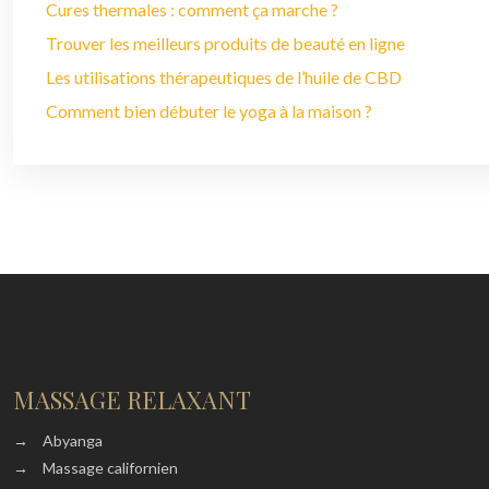
Cures thermales : comment ça marche ?
Trouver les meilleurs produits de beauté en ligne
Les utilisations thérapeutiques de l’huile de CBD
Comment bien débuter le yoga à la maison ?
MASSAGE RELAXANT
→
Abyanga
→
Massage californien