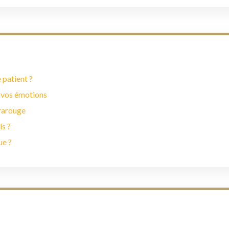
 patient ?
 vos émotions
frarouge
ls ?
ue ?