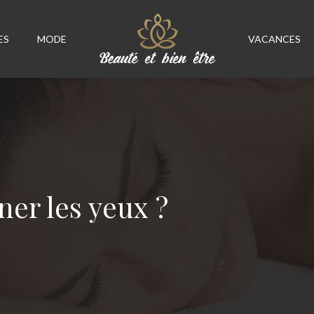
ES
MODE
VACANCES
er les yeux ?