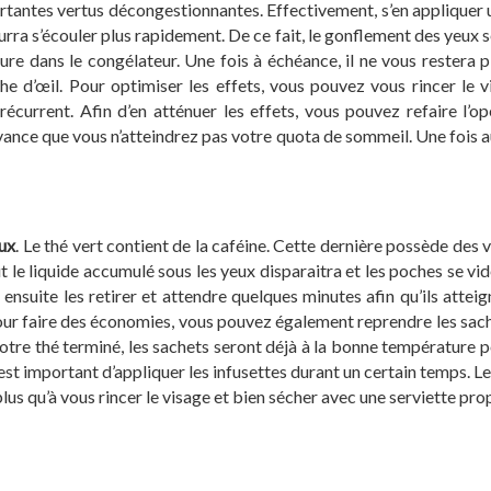
ortantes vertus décongestionnantes. Effectivement, s’en appliquer
pourra s’écouler plus rapidement. De ce fait, le gonflement des yeux 
re dans le congélateur. Une fois à échéance, il ne vous restera p
d’œil. Pour optimiser les effets, vous pouvez vous rincer le vis
current. Afin d’en atténuer les effets, vous pouvez refaire l’op
vance que vous n’atteindrez pas votre quota de sommeil. Une fois au r
ux
. Le thé vert contient de la caféine. Cette dernière possède des 
tout le liquide accumulé sous les yeux disparaitra et les poches se 
dra ensuite les retirer et attendre quelques minutes afin qu’ils at
our faire des économies, vous pouvez également reprendre les sachet
otre thé terminé, les sachets seront déjà à la bonne température po
 il est important d’appliquer les infusettes durant un certain temps.
lus qu’à vous rincer le visage et bien sécher avec une serviette pro