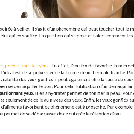
 soirée à veiller. Il s’agit d’un phénomène qui peut toucher tout l
ui qui en souffre. La question qui se pose est alors comment les 
les
poches sous les yeux
. En effet, l’eau froide favorise la micro
. L’idéal est de se pulvériser de la brume d’eau thermale fraiche. Par
bilité des yeux gonflés, il peut également être la cause de ceux-ci.
 bien se démaquiller le soir. Pour cela, l’utilisation d’un démaquil
estionnant yeux
. Bien s’hydrater permet de tonifier la peau. Pour
pas seulement de celle au niveau des yeux. Enfin, les yeux gonflés a
d’aliments favorisant ce phénomène est à proscrire. Par exemple, m
au permet de se débarrasser de ce qui crée la rétention d’eau.