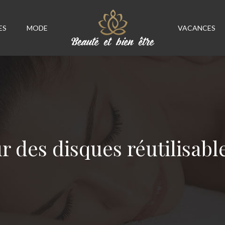
ES
MODE
VACANCES
 des disques réutilisabl