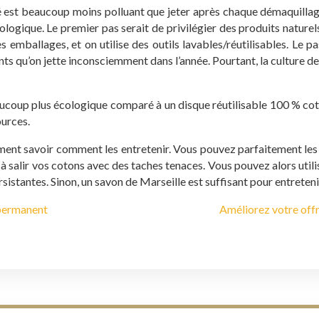
é est beaucoup moins polluant que jeter après chaque démaquillage. 
ogique. Le premier pas serait de privilégier des produits naturels
s emballages, et on utilise des outils lavables/réutilisables. Le
ants qu’on jette inconsciemment dans l’année. Pourtant, la culture
aucoup plus écologique comparé à un disque réutilisable 100 % coto
ources.
ement savoir comment les entretenir. Vous pouvez parfaitement les l
 à salir vos cotons avec des taches tenaces. Vous pouvez alors util
istantes. Sinon, un savon de Marseille est suffisant pour entreteni
-permanent
Améliorez votre offr