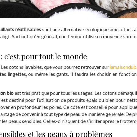
llants réutilisables
sont une alternative écologique aux cotons à 
ingt. Sachant qu’en général, une femme utilise en moyenne six coto
.
 : c’est pour tout le monde
e. Les cotons lavables, que vous pourrez retrouver sur
lamaisondu
tites lingettes, ou même les gants. Il faudra les choisir en foncti
ton bio
est très pratique pour tous les usages. Les cotons démaquil
x est destiné pour l’utilisation de produits épais ou bien pour net
toyer en profondeur les pores. Ce côté est conseillé pour applique
 l’avantage de convenir à tout type de peau de manière générale. De 
our les peaux sensibles. Celles-ci risquent de s’irriter après le frotte
sensibles et les peaux à problèmes