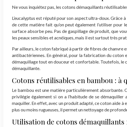
Ne vous inquiétez pas, les cotons démaquillants réutilisabl
L’eucalyptus est réputé pour son aspect ultra-doux. Grâce à 
de cette matière fait qu’on peut également l’utiliser pour 
surface absorbe peu. Pas de gaspillage de produit, que vous 
les peaux sensibles et acnéiques, mais il est surtout très prat
Par ailleurs, le coton fabriqué à partir de fibres de chanvr
antibactériennes. En général, pour la fabrication du coton
démaquillage tout en douceur et confortable. Toutefois, le ch
démaquillante.
Cotons réutilisables en bambou : à q
Le bambou est une matière particulièrement absorbante. Ce
privilégie également si on a l’habitude de se démaquiller a
maquiller. En effet, avec un produit adapté, ce coton aide à 
plus ou moins rugueuses, il permet un nettoyage de profondeur
Utilisation de cotons démaquillants