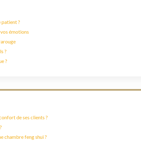
 patient ?
 vos émotions
frarouge
ls ?
ue ?
onfort de ses clients ?
?
ne chambre feng shui ?