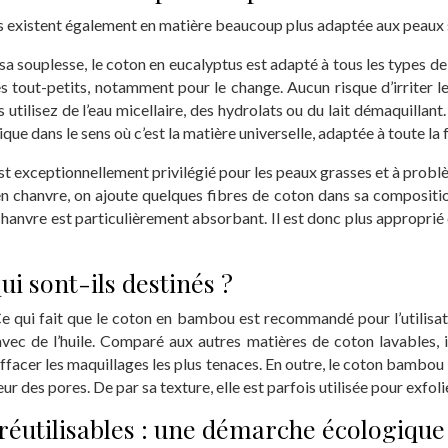
es existent également en matière beaucoup plus adaptée aux peaux 
sa souplesse, le coton en eucalyptus est adapté à tous les types d
les tout-petits, notamment pour le change. Aucun risque d’irriter l
utilisez de l’eau micellaire, des hydrolats ou du lait démaquillant
ique dans le sens où c’est la matière universelle, adaptée à toute la 
e est exceptionnellement privilégié pour les peaux grasses et à pro
 en chanvre, on ajoute quelques fibres de coton dans sa compositio
anvre est particulièrement absorbant. Il est donc plus approprié de
ui sont-ils destinés ?
 qui fait que le coton en bambou est recommandé pour l’utilisati
vec de l’huile. Comparé aux autres matières de coton lavables, il 
effacer les maquillages les plus tenaces. En outre, le coton bambou
 des pores. De par sa texture, elle est parfois utilisée pour exfoli
 réutilisables : une démarche écologiqu