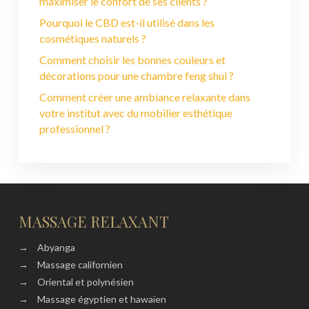
maximiser le confort de ses clients ?
Pourquoi le CBD est-il utilisé dans les
cosmétiques naturels ?
Comment choisir les bonnes couleurs et
décorations pour une chambre feng shui ?
Comment créer une ambiance relaxante dans
votre institut avec du mobilier esthétique
professionnel ?
MASSAGE RELAXANT
→
Abyanga
→
Massage californien
→
Oriental et polynésien
→
Massage égyptien et hawaïen