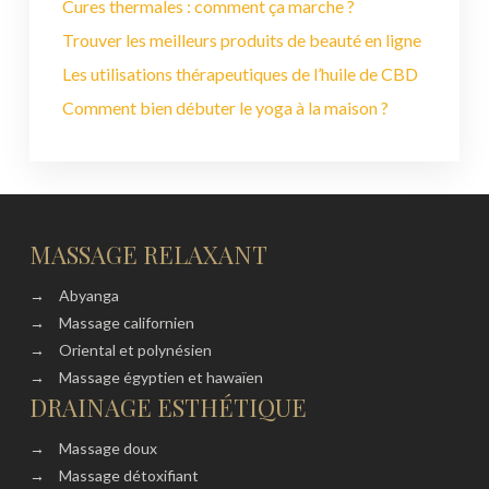
Cures thermales : comment ça marche ?
Trouver les meilleurs produits de beauté en ligne
Les utilisations thérapeutiques de l’huile de CBD
Comment bien débuter le yoga à la maison ?
MASSAGE RELAXANT
→
Abyanga
→
Massage californien
→
Oriental et polynésien
→
Massage égyptien et hawaïen
DRAINAGE ESTHÉTIQUE
→
Massage doux
→
Massage détoxifiant