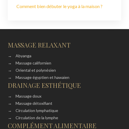
Comment bien débuter le yoga à la maison ?
MASSAGE RELAXANT
→
Abyanga
→
Massage californien
→
Oriental et polynésien
→
Massage égyptien et hawaïen
DRAINAGE ESTHÉTIQUE
→
Massage doux
→
Massage détoxifiant
→
Circulation lymphatique
→
Circulation de la lymphe
COMPLÉMENT ALIMENTAIRE