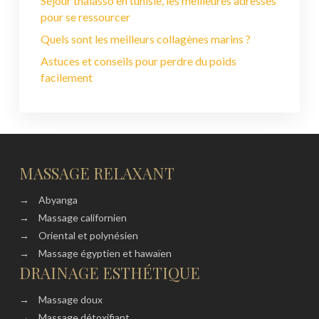
Séjour thalasso en tunisie, les meilleures adresses
pour se ressourcer
Quels sont les meilleurs collagènes marins ?
Astuces et conseils pour perdre du poids
facilement
MASSAGE RELAXANT
→
Abyanga
→
Massage californien
→
Oriental et polynésien
→
Massage égyptien et hawaïen
DRAINAGE ESTHÉTIQUE
→
Massage doux
→
Massage détoxifiant