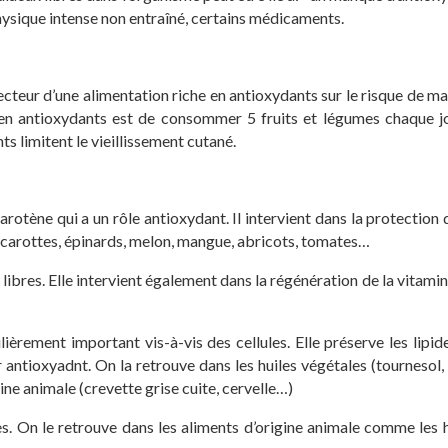
ce physique intense non entraîné, certains médicaments.
cteur d’une alimentation riche en antioxydants sur le risque de ma
e en antioxydants est de consommer 5 fruits et légumes chaque jo
ts limitent le vieillissement cutané.
arotène qui a un rôle antioxydant. Il intervient dans la protection
: carottes, épinards, melon, mangue, abricots, tomates…
ibres. Elle intervient également dans la régénération de la vitamine E
lièrement important vis-à-vis des cellules. Elle préserve les lip
antioxyadnt. On la retrouve dans les huiles végétales (tournesol, 
gine animale (crevette grise cuite, cervelle…)
 On le retrouve dans les aliments d’origine animale comme les huî