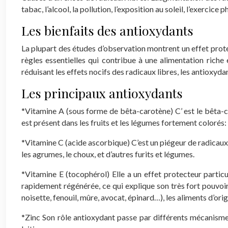
tabac, l’alcool, la pollution, l’exposition au soleil, l’exerci
Les bienfaits des antioxydants
La plupart des études d’observation montrent un effet prote
règles essentielles qui contribue à une alimentation rich
réduisant les effets nocifs des radicaux libres, les antioxydan
Les principaux antioxydants
*Vitamine A (sous forme de bêta-carotène)
C’ est le bêta-c
est présent dans les fruits et les légumes fortement colorés
*Vitamine C (acide ascorbique)
C’est un piégeur de radicaux l
les agrumes, le choux, et d’autres furits et légumes.
*Vitamine E (tocophérol)
Elle a un effet protecteur particu
rapidement régénérée, ce qui explique son très fort pouvoir 
noisette, fenouil, mûre, avocat, épinard…), les aliments d’ori
*Zinc
Son rôle antioxydant passe par différents mécanismes.