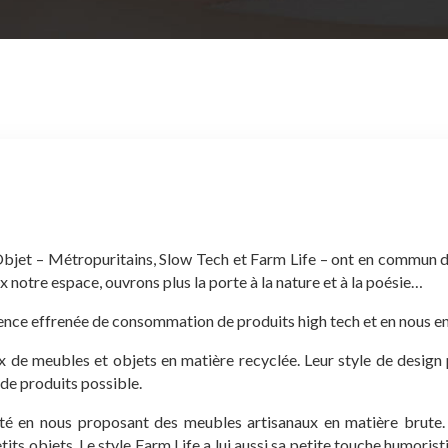
jet – Métropuritains, Slow Tech et Farm Life – ont en commun de 
 notre espace, ouvrons plus la porte à la nature et à la poésie…
adence effrenée de consommation de produits high tech et en nous en
 de meubles et objets en matière recyclée. Leur style de design 
de produits possible.
té en nous proposant des meubles artisanaux en matière brute. L
etits objets. Le style Farm Life a lui aussi sa petite touche humor