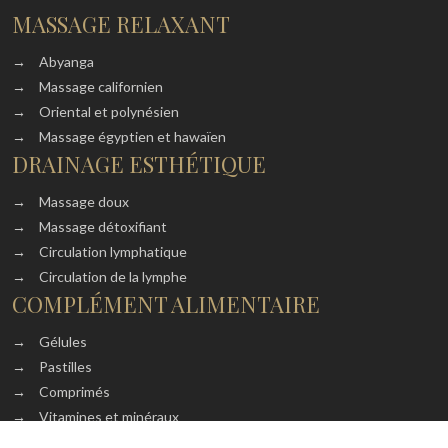
MASSAGE RELAXANT
→
Abyanga
→
Massage californien
→
Oriental et polynésien
→
Massage égyptien et hawaïen
DRAINAGE ESTHÉTIQUE
→
Massage doux
→
Massage détoxifiant
→
Circulation lymphatique
→
Circulation de la lymphe
COMPLÉMENT ALIMENTAIRE
→
Gélules
→
Pastilles
→
Comprimés
→
Vitamines et minéraux