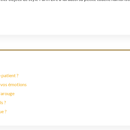
 patient ?
 vos émotions
frarouge
ls ?
ue ?