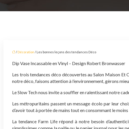
/
Décoration
/ Les bonnes leçons des tendances Déco
Dip Vase Incassable en Vinyl – Design Robert Bronwasser
Les trois tendances déco découvertes au Salon Maison Et Ob
notre déco, faisons attention à l’environnement, gèrons mieux
Le Slow Tech nous invite a souffler en ralentissant notre c
Les métropuritains passent un message écolo par leur choix
d’avoir tout à portée de mains tout en consommant le moins 
La tendance Farm Life répond à notre besoin d’authentici
simplissimes comme la paille ou le papier journal pour les p