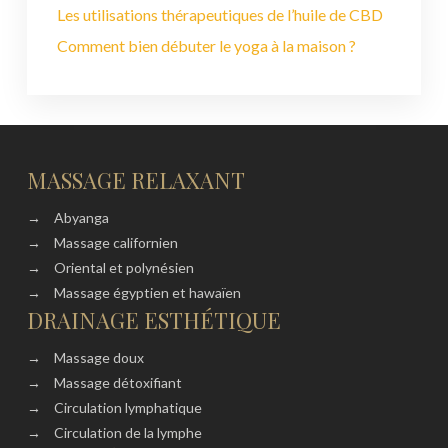
Les utilisations thérapeutiques de l’huile de CBD
Comment bien débuter le yoga à la maison ?
MASSAGE RELAXANT
→
Abyanga
→
Massage californien
→
Oriental et polynésien
→
Massage égyptien et hawaïen
DRAINAGE ESTHÉTIQUE
→
Massage doux
→
Massage détoxifiant
→
Circulation lymphatique
→
Circulation de la lymphe