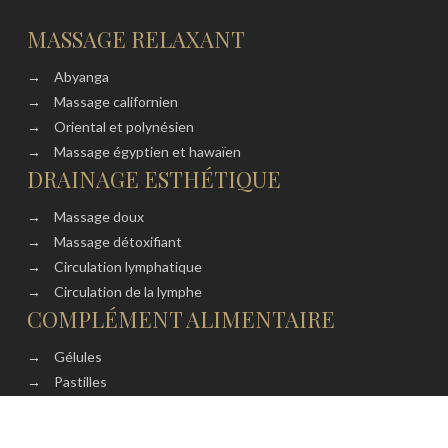
MASSAGE RELAXANT
→
Abyanga
→
Massage californien
→
Oriental et polynésien
→
Massage égyptien et hawaïen
DRAINAGE ESTHÉTIQUE
→
Massage doux
→
Massage détoxifiant
→
Circulation lymphatique
→
Circulation de la lymphe
COMPLÉMENT ALIMENTAIRE
→
Gélules
→
Pastilles
→
Comprimés
→
Vitamines et minéraux