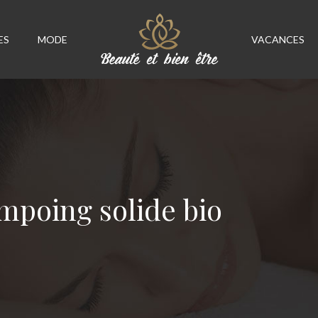
ES
MODE
VACANCES
mpoing solide bio