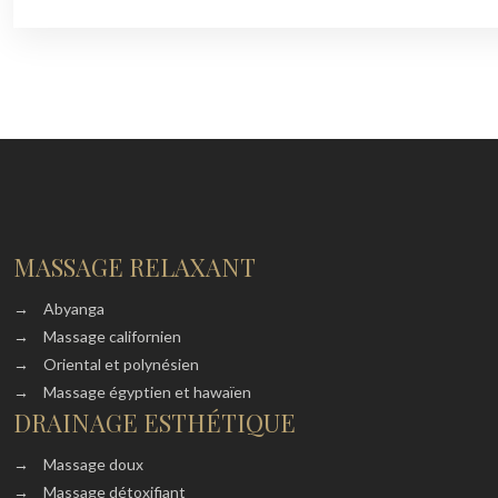
MASSAGE RELAXANT
→
Abyanga
→
Massage californien
→
Oriental et polynésien
→
Massage égyptien et hawaïen
DRAINAGE ESTHÉTIQUE
→
Massage doux
→
Massage détoxifiant