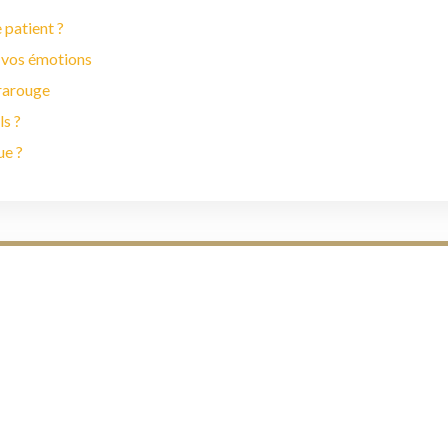
 patient ?
 vos émotions
frarouge
ls ?
ue ?